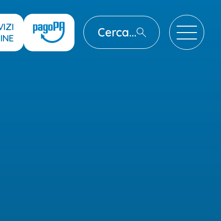
VIZI
Cerca...
INE