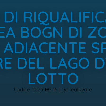
 DI RIQUALIFI
EA BOGN DI Z
 ADIACENTE 
E DEL LAGO D’I
LOTTO
Codice: 2025-BG-16 | Da realizzare