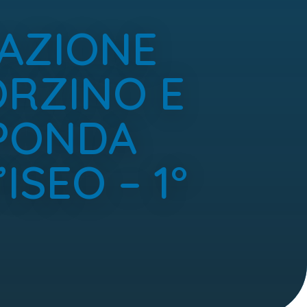
CAZIONE
ORZINO E
SPONDA
SEO – 1°