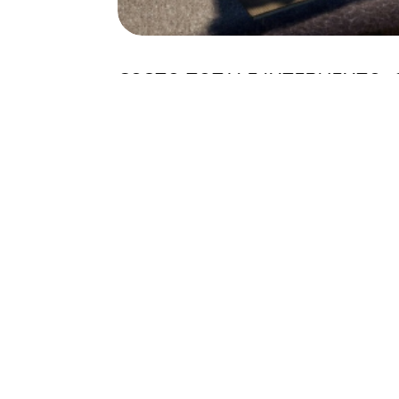
COSTO TOTALE INTERVENTO:
€
QUOTA REGIONE:
€ 357.500,00
QUOTA COMUNE:
€ 142.500,00
INIZIO LAVORI:
30/06/2026
FINE LAVORI:
30/12/2026