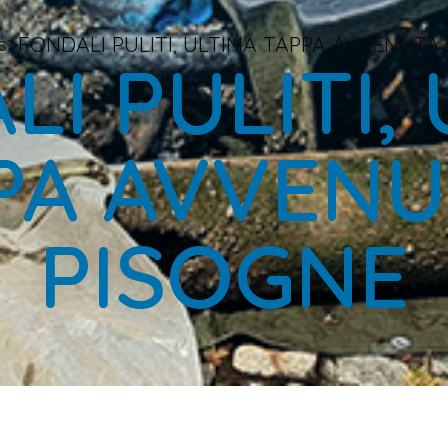
>
FONDALI PULITI, ULTIMA TAPPA AVVENUTA
s
I PULITI,
PA AVVENU
PISOGNE