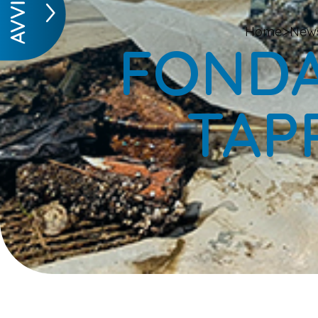
>
Home
New
FONDAL
TAP