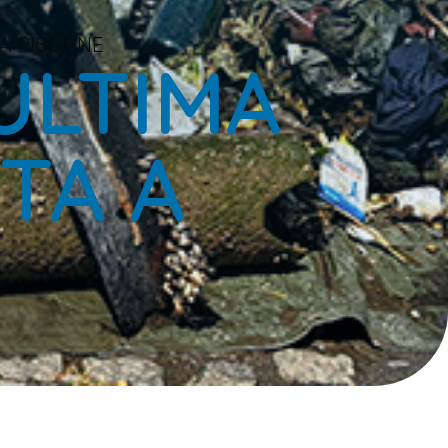
 A PISOGNE
 ULTIMA
TA A